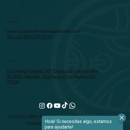
Reservaciones
reservaciones@mbhmayabacalar.com
Tel:
+52 993 274 6715
Dirección
Carretera Federal 307 Chetumal-CancúnKm
25+600, Bacalar, Quintana Roo, MéxicoCP:
77930
© 2026 by MBH Hotel.
Políticas de privacidad
Términos y condiciones