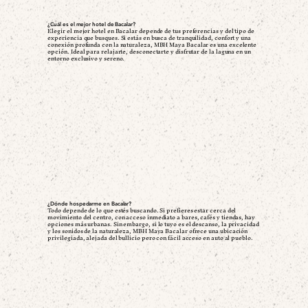
¿Cuál es el mejor hotel de Bacalar?
Elegir el mejor hotel en Bacalar depende de tus preferencias y del tipo de
experiencia que busques. Si estás en busca de tranquilidad, confort y una
conexión profunda con la naturaleza, MBH Maya Bacalar es una excelente
opción. Ideal para relajarte, desconectarte y disfrutar de la laguna en un
entorno exclusivo y sereno.
¿Dónde hospedarme en Bacalar?
Todo depende de lo que estés buscando. Si prefieres estar cerca del
movimiento del centro, con acceso inmediato a bares, cafés y tiendas, hay
opciones más urbanas. Sin embargo, si lo tuyo es el descanso, la privacidad
y los sonidos de la naturaleza, MBH Maya Bacalar ofrece una ubicación
privilegiada, alejada del bullicio pero con fácil acceso en auto al pueblo.