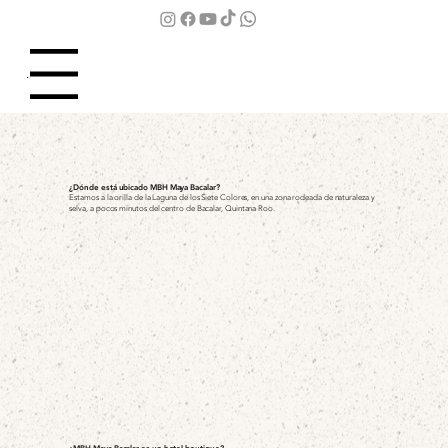
Menu
¿Dónde está ubicado MBH Maya Bacalar?
Estamos a la orilla de la Laguna de los Siete Colores, en una zona rodeada de naturaleza y
selva, a pocos minutos del centro de Bacalar, Quintana Roo.