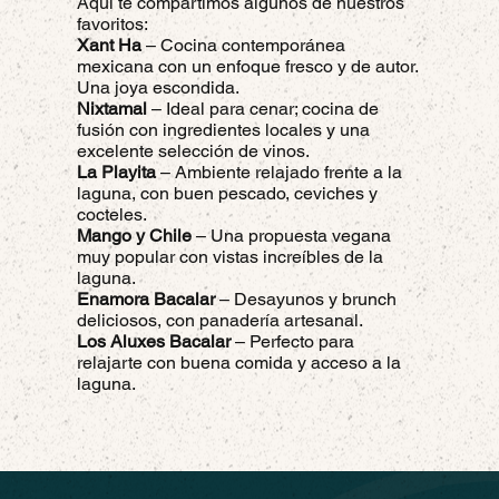
Aquí te compartimos algunos de nuestros
favoritos:
Xant Ha
– Cocina contemporánea
mexicana con un enfoque fresco y de autor.
Una joya escondida.
Nixtamal
– Ideal para cenar; cocina de
fusión con ingredientes locales y una
excelente selección de vinos.
La Playita
– Ambiente relajado frente a la
laguna, con buen pescado, ceviches y
cocteles.
Mango y Chile
– Una propuesta vegana
muy popular con vistas increíbles de la
laguna.
Enamora Bacalar
– Desayunos y brunch
deliciosos, con panadería artesanal.
Los Aluxes Bacalar
– Perfecto para
relajarte con buena comida y acceso a la
laguna.