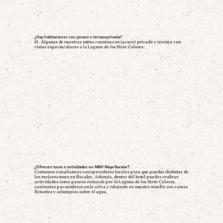
¿Hay habitaciones con jacuzzi o terraza privada?
Sí. Algunas de nuestras suites cuentan con jacuzzi privado y terraza con
vistas espectaculares a la Laguna de los Siete Colores.
¿Ofrecen tours o actividades en MBH Maya Bacalar?
Contamos con alianzas con operadores locales para que puedas disfrutar de
los mejores tours en Bacalar. Además, dentro del hotel puedes realizar
actividades como paseos en kayak por la Laguna de los Siete Colores,
caminatas por senderos en la selva y relajarte en nuestro muelle con camas
flotantes y columpios sobre el agua.