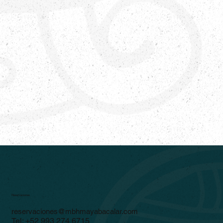
Reservaciones
reservaciones@mbhmayabacalar.com
Tel:
+52 993 274 6715